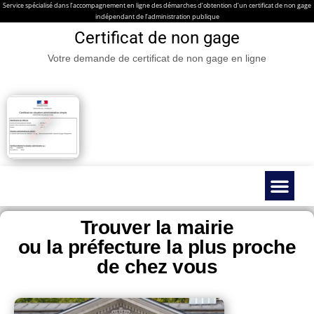
Service spécialisé dans l’accompagnement en ligne des démarches d’obtention d’un certificat de non gage
indépendant de l’administration publique
Certificat de non gage
Votre demande de certificat de non gage en ligne
Certificat de non gage en ligne
Véhicules spéc
Contacter nous
Guides & Infos prati
Trouver la mairie
ou la préfecture la plus proche
de chez vous