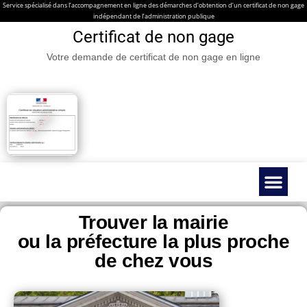
Service spécialisé dans l’accompagnement en ligne des démarches d’obtention d’un certificat de non gage
indépendant de l’administration publique
Certificat de non gage
Votre demande de certificat de non gage en ligne
Certificat de non gage en ligne
Véhicules spéc
Contacter nous
Guides & Infos prati
Trouver la mairie
ou la préfecture la plus proche
de chez vous