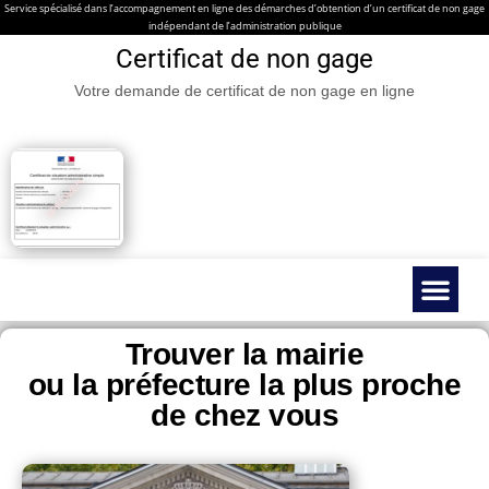
Service spécialisé dans l’accompagnement en ligne des démarches d’obtention d’un certificat de non gage
indépendant de l’administration publique
Certificat de non gage
Votre demande de certificat de non gage en ligne
Certificat de non gage en ligne
Véhicules spéc
Contacter nous
Guides & Infos prati
Trouver la mairie
ou la préfecture la plus proche
de chez vous