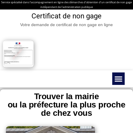
Service spécialisé dans l’accompagnement en ligne des démarches d’obtention d’un certificat de non gage
indépendant de l’administration publique
Certificat de non gage
Votre demande de certificat de non gage en ligne
Certificat de non gage en ligne
Véhicules spéc
Contacter nous
Guides & Infos prati
Trouver la mairie
ou la préfecture la plus proche
de chez vous