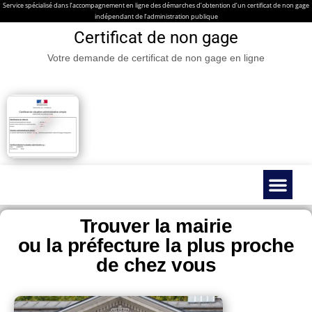
Service spécialisé dans l’accompagnement en ligne des démarches d’obtention d’un certificat de non gage
indépendant de l’administration publique
Certificat de non gage
Votre demande de certificat de non gage en ligne
Certificat de non gage en ligne
Véhicules spéc
Contacter nous
Guides & Infos prati
Trouver la mairie
ou la préfecture la plus proche
de chez vous