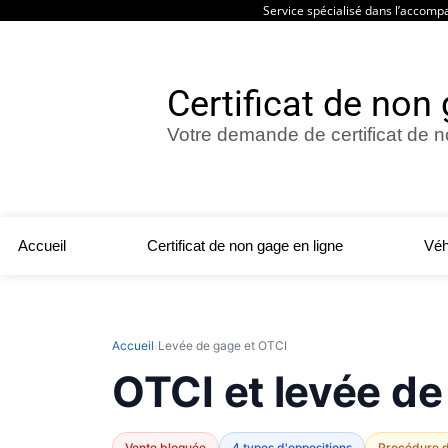
Service spécialisé dans l’accomp
Certificat de non
Votre demande de certificat de 
Accueil
Certificat de non gage en ligne
Véh
Accueil
Levée de gage et OTCI
›
OTCI et levée de
Vente bloquée
4 types d'oppositions
Procédure d