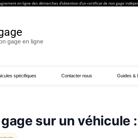
agnement en ligne des démarches d’obtention d’un certificat de non gage indépen
 gage
non gage en ligne
icules spécifiques
Contacter nous
Guides & I
 gage sur un véhicule 
e levée