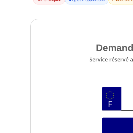
Demande
Service réservé a
ENTRER
LE
NUMERO
D'IMMATRI
ICI