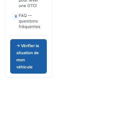
pour lever
une OTCI
FAQ —
8
questions
fréquentes
→ Vérifier la
situation de
mon
véhicule