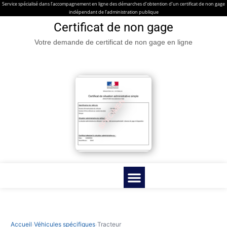
Service spécialisé dans l’accompagnement en ligne des démarches d’obtention d’un certificat de non gage
indépendant de l’administration publique
Certificat de non gage
Votre demande de certificat de non gage en ligne
Certificat de non gage en ligne
Véhicules spécifiques
Contacter nous
Guides & Infos pratiques
Accueil
Véhicules spécifiques
Tracteur
›
›