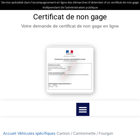
Service spécialisé dans l’accompagnement en ligne des démarches d’obtention d’un certificat de non gage
indépendant de l’administration publique
Certificat de non gage
Votre demande de certificat de non gage en ligne
Certificat de non gage en ligne
Véhicules spécifiques
Contacter nous
Guides & Infos pratiques
Accueil
Véhicules spécifiques
Camion / Camionnette / Fourgon
›
›